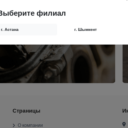
ной и
Выберите филиал
г. Астана
г. Шымкент
Страницы
И
О компании